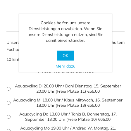
Aquacycling
Cookies helfen uns unsere
Dienstleistungen anzubieten. Wenn Sie
unsere Dienstleistungen nutzen, sind Sie
damit einverstanden.
Unsere Aquacycling-Kurse werden von speziell geschultem
Fachpersonal durchgeführt.
OK
10 Einheiten a`45 Minuten zzgl. Eintritt
Mehr dazu
Preis wird berechnet
Aquacycling Di 20.00 Uhr / Dani Dienstag, 15. September
20:00 Uhr (Freie Plätze 11) €65.00
Aquacycling Mi 18.00 Uhr / Klaus Mittwoch, 16. September
18:00 Uhr (Freie Plätze 13) €65.00
Aquacycling Do 13.00 Uhr / Tanja B. Donnerstag, 17.
September 13:00 Uhr (Freie Plätze 10) €65.00
Aquacycling Mo 19.00 Uhr / Andrea W. Montag, 21.