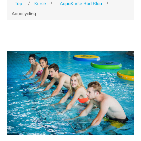
Top
/
Kurse
/
AquaKurse Bad Blau
/
Aquacycling